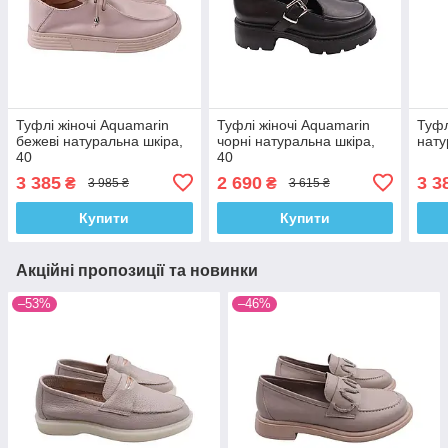
Туфлі жіночі Aquamarin
Туфлі жіночі Aquamarin
Туфл
бежеві натуральна шкіра,
чорні натуральна шкіра,
нату
40
40
3 385
2 690
3 3
₴
₴
3 985 ₴
3 615 ₴
Купити
Купити
Акційні пропозиції та новинки
–53%
–46%