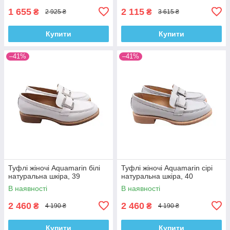
1 655
2 115
₴
₴
2 925 ₴
3 615 ₴
Купити
Купити
–41%
–41%
Туфлі жіночі Aquamarin білі
Туфлі жіночі Aquamarin сірі
натуральна шкіра, 39
натуральна шкіра, 40
В наявності
В наявності
2 460
2 460
₴
₴
4 190 ₴
4 190 ₴
Купити
Купити