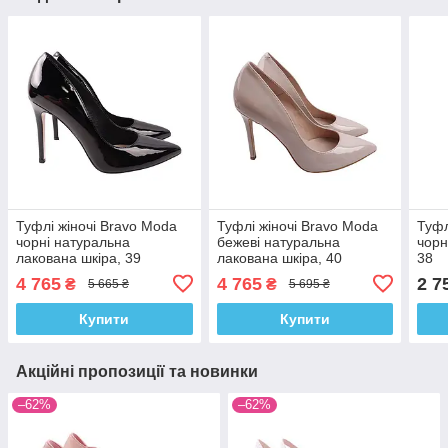
Туфлі жіночі Bravo Moda
Туфлі жіночі Bravo Moda
Туфл
чорні натуральна
бежеві натуральна
чорн
лакована шкіра, 39
лакована шкіра, 40
38
4 765
4 765
2 7
₴
₴
5 665 ₴
5 695 ₴
Купити
Купити
Акційні пропозиції та новинки
–62%
–62%