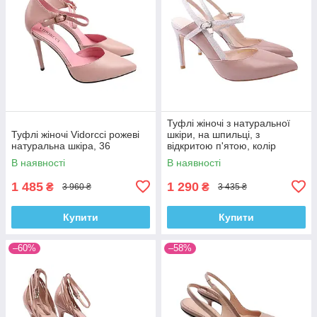
Туфлі жіночі з натуральної
Туфлі жіночі Vidorcci рожеві
шкіри, на шпильці, з
натуральна шкіра, 36
відкритою п'ятою, колір
капучино, Anemone, 36
В наявності
В наявності
1 485
1 290
₴
₴
3 960 ₴
3 435 ₴
Купити
Купити
–60%
–58%