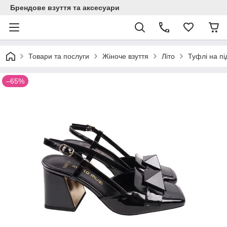
Брендове взуття та аксесуари
Товари та послуги
Жіноче взуття
Літо
Туфлі на п
–65%