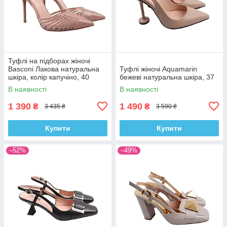
Туфлі на підборах жіночі
Basconi Лакова натуральна
Туфлі жіночі Aquamarin
шкіра, колір капучіно, 40
бежеві натуральна шкіра, 37
В наявності
В наявності
1 390
1 490
₴
₴
3 435 ₴
3 590 ₴
Купити
Купити
–52%
–49%