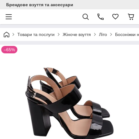
Брендове взуття та аксесуари
Товари та послуги
Жіноче взуття
Літо
Босоніжки 
–65%