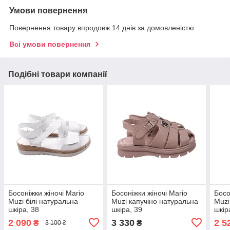
Умови повернення
Повернення товару впродовж 14 днів за домовленістю
Всі умови повернення
Подібні товари компанії
Босоніжки жіночі Mario
Босоніжки жіночі Mario
Босо
Muzi білі натуральна
Muzi капучіно натуральна
Muzi
шкіра, 38
шкіра, 39
шкір
2 090
3 330
2 5
₴
₴
3 100 ₴