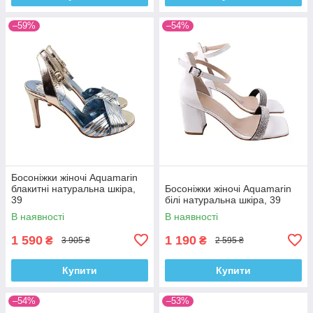
–59%
–54%
Босоніжки жіночі Aquamarin
блакитні натуральна шкіра,
Босоніжки жіночі Aquamarin
39
білі натуральна шкіра, 39
В наявності
В наявності
1 590
1 190
₴
₴
3 905 ₴
2 595 ₴
Купити
Купити
–54%
–53%