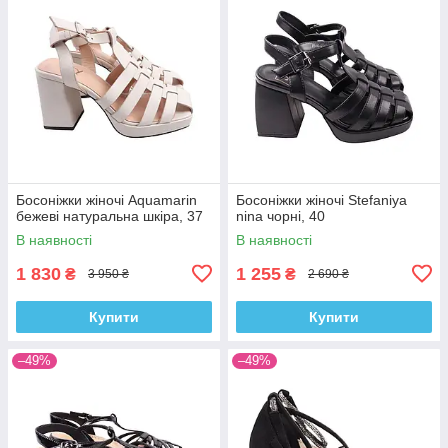
Босоніжки жіночі Aquamarin
Босоніжки жіночі Stefaniya
бежеві натуральна шкіра, 37
nina чорні, 40
В наявності
В наявності
1 830
1 255
₴
₴
3 950 ₴
2 690 ₴
Купити
Купити
–49%
–49%