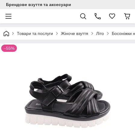
Брендове взуття та аксесуари
Товари та послуги
Жіноче взуття
Літо
Босоніжки 
–55%