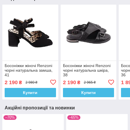
Босоніжки жіночі Renzoni
Босоніжки жіночі Renzoni
Босо
чорні натуральна замша,
чорні натуральна шкіра,
чорн
41
38
36
2 190
2 190
1 8
₴
₴
2 980 ₴
2 965 ₴
Купити
Купити
Акційні пропозиції та новинки
–70%
–65%