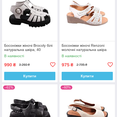
Босоніжки жіночі Brocoly білі
Босоніжки жіночі Renzoni
натуральна шкіра, 40
молочні натуральна шкіра
В наявності
В наявності
990
975
₴
₴
3 260 ₴
2 795 ₴
Купити
Купити
–61%
–60%