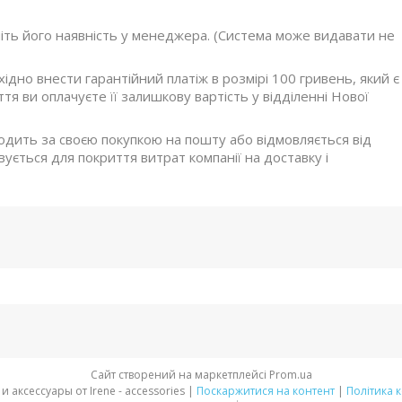
ніть його наявність у менеджера. (Система може видавати не
дно внести гарантійний платіж в розмірі 100 гривень, який є
я ви оплачуєте її залишкову вартість у відділенні Нової
ходить за своєю покупкою на пошту або відмовляється від
ується для покриття витрат компанії на доставку і
Сайт створений на маркетплейсі
Prom.ua
Стильная обувь и аксессуары от Irene - accessories |
Поскаржитися на контент
|
Політика 