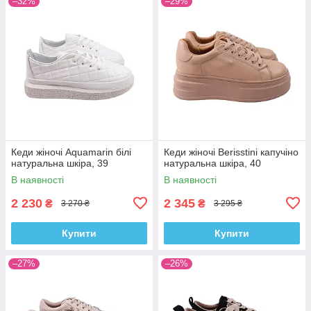
–32%
–29%
Кеди жіночі Aquamarin білі
Кеди жіночі Berisstini капучіно
натуральна шкіра, 39
натуральна шкіра, 40
В наявності
В наявності
2 230
2 345
₴
₴
3 270 ₴
3 295 ₴
Купити
Купити
–27%
–26%