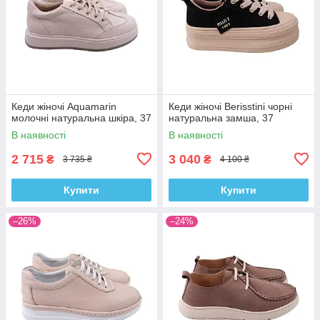
Кеди жіночі Aquamarin
Кеди жіночі Berisstini чорні
молочні натуральна шкіра, 37
натуральна замша, 37
В наявності
В наявності
2 715
3 040
₴
₴
3 735 ₴
4 100 ₴
Купити
Купити
–26%
–24%