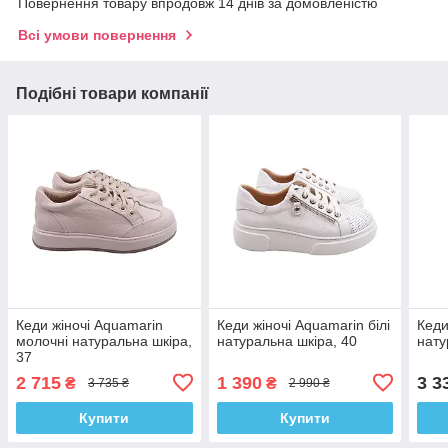
Повернення товару впродовж 14 днів за домовленістю
Всі умови повернення
Подібні товари компанії
Кеди жіночі Aquamarin
Кеди жіночі Aquamarin білі
Кеди
молочні натуральна шкіра,
натуральна шкіра, 40
нату
37
2 715
1 390
3 3
₴
₴
3 735 ₴
2 990 ₴
Купити
Купити