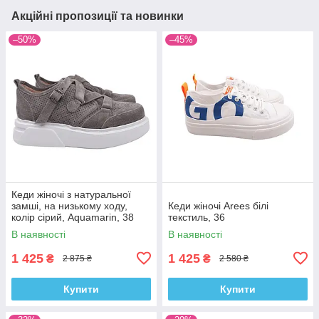
Акційні пропозиції та новинки
–50%
–45%
Кеди жіночі з натуральної
замші, на низькому ходу,
Кеди жіночі Arees білі
колір сірий, Aquamarin, 38
текстиль, 36
В наявності
В наявності
1 425
1 425
₴
₴
2 875 ₴
2 580 ₴
Купити
Купити