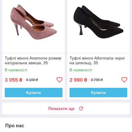
Туфлі жіночі Anemone рожеві
Туфлі жіночі Aiformaria чорні
натуральна замша, 35
на шпильці, 35
В наявності
В наявності
3 055
2 990
₴
₴
4 100 ₴
3 795 ₴
Купити
Купити
Показати ще
Про нас