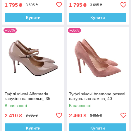
1 795
1 795
₴
₴
3 695 ₴
3 695 ₴
Купити
Купити
–36%
–36%
Туфлі жіночі Aiformaria
Туфлі жіночі Anemone рожеві
капучіно на шпильці, 35
натуральна замша, 40
В наявності
В наявності
2 410
2 460
₴
₴
3 795 ₴
3 855 ₴
Купити
Купити