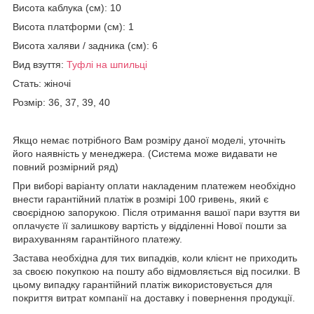
Висота каблука (см): 10
Висота платформи (см): 1
Висота халяви / задника (см): 6
Вид взуття:
Туфлі на шпильці
Стать: жіночі
Розмір: 36, 37, 39, 40
Якщо немає потрібного Вам розміру даної моделі, уточніть
його наявність у менеджера. (Система може видавати не
повний розмірний ряд)
При виборі варіанту оплати накладеним платежем необхідно
внести гарантійний платіж в розмірі 100 гривень, який є
своєрідною запорукою. Після отримання вашої пари взуття ви
оплачуєте її залишкову вартість у відділенні Нової пошти за
вирахуванням гарантійного платежу.
Застава необхідна для тих випадків, коли клієнт не приходить
за своєю покупкою на пошту або відмовляється від посилки. В
цьому випадку гарантійний платіж використовується для
покриття витрат компанії на доставку і повернення продукції.