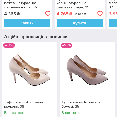
бежеві натуральна
чорні натуральна
моло
лакована шкіра, 36
лакована шкіра, 39
37
4 365
4 765
3 9
₴
₴
5 665 ₴
Купити
Купити
Акційні пропозиції та новинки
–51%
–51%
Туфлі жіночі Aiformaria
Туфлі жіночі Aiformaria
молочні, 36
бежеві, 35
В наявності
В наявності