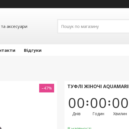
 та аксесуари
нтакти
Відгуки
ТУФЛІ ЖІНОЧІ AQUAMARI
–47%
0
0
0
0
0
0
Днів
Годин
Хвилин
В наявності