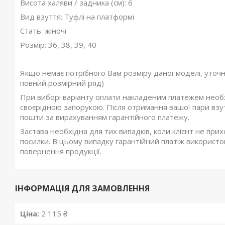
Висота халяви / задника (см): 6
Вид взуття: Туфлі на платформі
Стать: жіночі
Розмір: 36, 38, 39, 40
Якщо немає потрібного Вам розміру даної моделі, уточ
повний розмірний ряд)
При виборі варіанту оплати накладеним платежем необхі
своєрідною запорукою. Після отримання вашої пари взутт
пошти за вирахуванням гарантійного платежу.
Застава необхідна для тих випадків, коли клієнт не при
посилки. В цьому випадку гарантійний платіж використов
повернення продукції.
ІНФОРМАЦІЯ ДЛЯ ЗАМОВЛЕННЯ
Ціна:
2 115 ₴