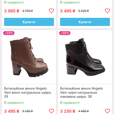
В наявності
В наявності
3 065
3 495
₴
₴
4 750 ₴
5 225 ₴
Купити
Купити
–33%
–30%
Ботильйони жіночі Angelo
Ботильйони жіночі Angelo
Vani візон натуральна шкіра,
Vani чорні натуральна
39
лакована шкіра, 38
В наявності
В наявності
3 495
3 150
₴
₴
5 180 ₴
4 485 ₴