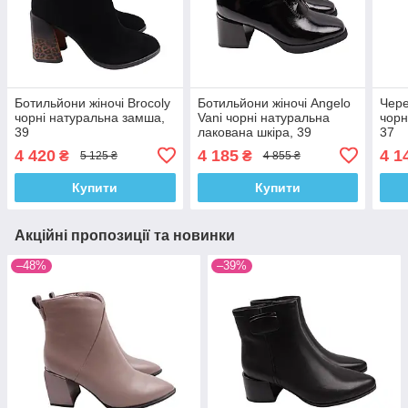
Ботильйони жіночі Brocoly
Ботильйони жіночі Angelo
Чере
чорні натуральна замша,
Vani чорні натуральна
чорн
39
лакована шкіра, 39
37
4 420
4 185
4 1
₴
₴
5 125 ₴
4 855 ₴
Купити
Купити
Акційні пропозиції та новинки
–48%
–39%