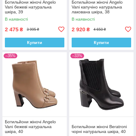
Ботильйони жіночі Angelo
Ботильйони жіночі Angelo
Vani бежеві натуральна
Vani капучіно натуральна
шкіра, 39
лакована шкіра, 38
В наявності
В наявності
2 475
2 920
₴
₴
3 995 ₴
4 650 ₴
Купити
Купити
–35%
–33%
Ботильйони жіночі Angelo
Vani бежеві натуральна
Ботильйони жіночі Beratroni
шкіра, 40
чорні натуральна шкіра, 40