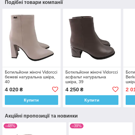
Подібні товари компанії
Ботильйони жіночі Vidorcci
Ботильйони жіночі Vidorcci
Боти
бежеві натуральна шкіра,
асфальт натуральна
Berk
40
шкіра, 39
шкір
4 020
4 250
2 0
₴
₴
Купити
Купити
Акційні пропозиції та новинки
–48%
–39%