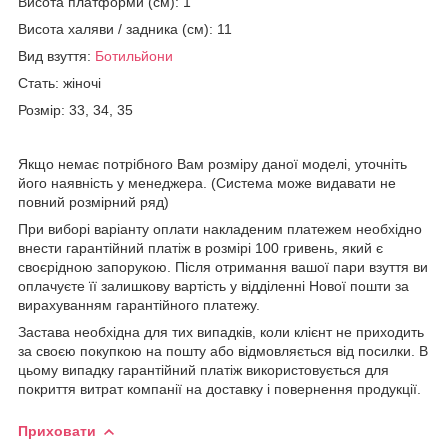
Висота платформи (см): 1
Висота халяви / задника (см): 11
Вид взуття:
Ботильйони
Стать: жіночі
Розмір: 33, 34, 35
Якщо немає потрібного Вам розміру даної моделі, уточніть
його наявність у менеджера. (Система може видавати не
повний розмірний ряд)
При виборі варіанту оплати накладеним платежем необхідно
внести гарантійний платіж в розмірі 100 гривень, який є
своєрідною запорукою. Після отримання вашої пари взуття ви
оплачуєте її залишкову вартість у відділенні Нової пошти за
вирахуванням гарантійного платежу.
Застава необхідна для тих випадків, коли клієнт не приходить
за своєю покупкою на пошту або відмовляється від посилки. В
цьому випадку гарантійний платіж використовується для
покриття витрат компанії на доставку і повернення продукції.
Приховати