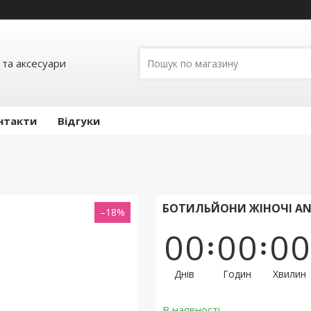
 та аксесуари
нтакти
Відгуки
БОТИЛЬЙОНИ ЖІНОЧІ ANG
–18%
0
0
0
0
0
0
Днів
Годин
Хвилин
В наявності