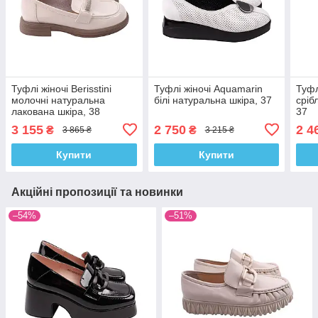
Туфлі жіночі Berisstini
Туфлі жіночі Aquamarin
Туфл
молочні натуральна
білі натуральна шкіра, 37
сріб
лакована шкіра, 38
37
3 155
2 750
2 4
₴
₴
3 865 ₴
3 215 ₴
Купити
Купити
Акційні пропозиції та новинки
–54%
–51%