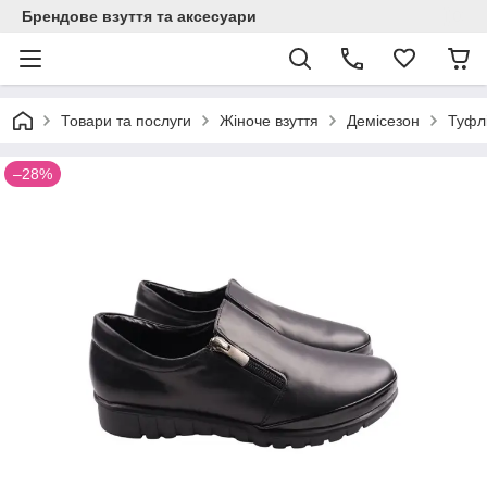
Брендове взуття та аксесуари
Товари та послуги
Жіноче взуття
Демісезон
Туфлі
–28%