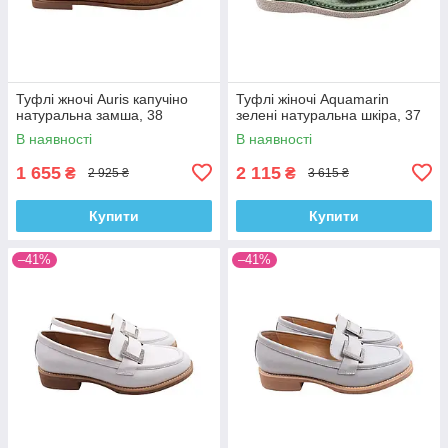
Туфлі жночі Auris капучіно
Туфлі жіночі Aquamarin
натуральна замша, 38
зелені натуральна шкіра, 37
В наявності
В наявності
1 655
2 115
₴
₴
2 925 ₴
3 615 ₴
Купити
Купити
–41%
–41%