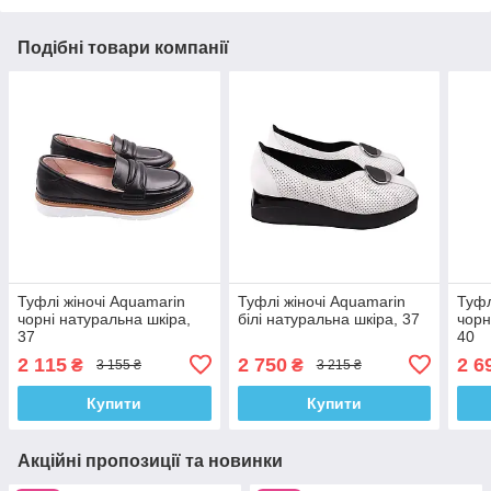
Подібні товари компанії
Туфлі жіночі Aquamarin
Туфлі жіночі Aquamarin
Туфл
чорні натуральна шкіра,
білі натуральна шкіра, 37
чорн
37
40
2 115
2 750
2 6
₴
₴
3 155 ₴
3 215 ₴
Купити
Купити
Акційні пропозиції та новинки