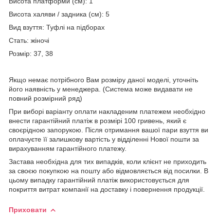
Висота платформи (см): 1
Висота халяви / задника (см): 5
Вид взуття: Туфлі на підборах
Стать: жіночі
Розмір: 37, 38
Якщо немає потрібного Вам розміру даної моделі, уточніть
його наявність у менеджера. (Система може видавати не
повний розмірний ряд)
При виборі варіанту оплати накладеним платежем необхідно
внести гарантійний платіж в розмірі 100 гривень, який є
своєрідною запорукою. Після отримання вашої пари взуття ви
оплачуєте її залишкову вартість у відділенні Нової пошти за
вирахуванням гарантійного платежу.
Застава необхідна для тих випадків, коли клієнт не приходить
за своєю покупкою на пошту або відмовляється від посилки. В
цьому випадку гарантійний платіж використовується для
покриття витрат компанії на доставку і повернення продукції.
Приховати