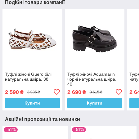
Подібні товари компанії
Туфлі жіночі Guero білі
Туфлі жіночі Aquamarin
Туфлі
натуральна шкіра, 38
чорні натуральна шкіра,
нату
40
2 590
2 690
2 6
₴
₴
3 985 ₴
3 615 ₴
Купити
Купити
Акційні пропозиції та новинки
–51%
–51%