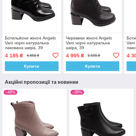
Ботильйони жіночі Angelo
Черевики жіночі Angelo
Боти
Vani чорні натуральна
Vani чорні натуральна
Vani
лакована шкіра, 39
шкіра, 39
лако
4 185
4 995
4 3
₴
₴
4 855 ₴
5 595 ₴
Купити
Купити
Акційні пропозиції та новинки
–48%
–39%