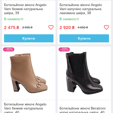
Ботильйони жіночі Angelo
Ботильйони жіночі Angelo
Vani бежеві натуральна
Vani капучіно натуральна
шкіра, 39
лакована шкіра, 38
В наявності
В наявності
2 475
2 920
₴
₴
3 995 ₴
4 650 ₴
Купити
Купити
–35%
–33%
Ботильйони жіночі Angelo
Vani бежеві натуральна
Ботильйони жіночі Beratroni
шкіра, 40
чорні натуральна шкіра, 40