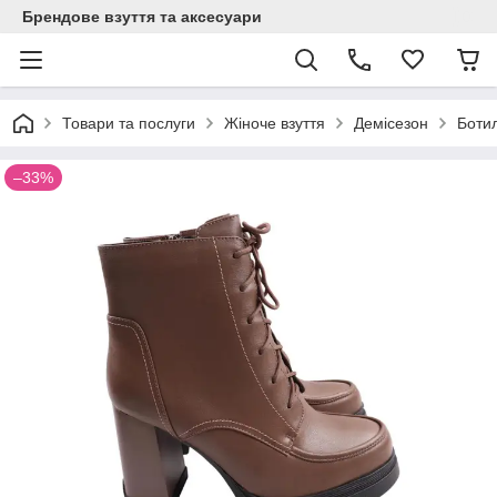
Брендове взуття та аксесуари
Товари та послуги
Жіноче взуття
Демісезон
Боти
–33%