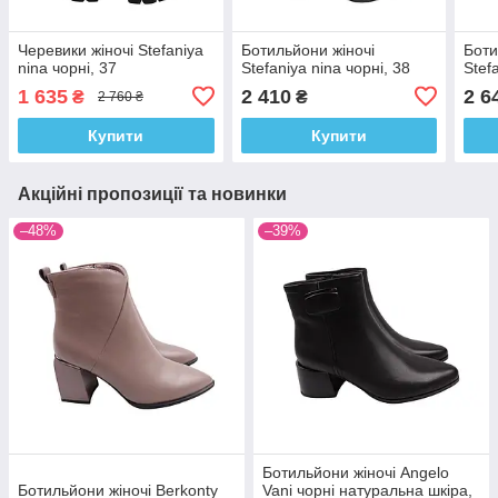
Черевики жіночі Stefaniya
Ботильйони жіночі
Боти
nina чорні, 37
Stefaniya nina чорні, 38
Stef
1 635
2 410
2 6
₴
₴
2 760 ₴
Купити
Купити
Акційні пропозиції та новинки
–48%
–39%
Ботильйони жіночі Angelo
Ботильйони жіночі Berkonty
Vani чорні натуральна шкіра,