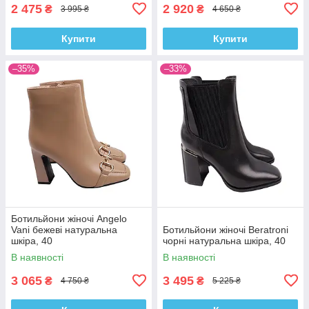
2 475
2 920
₴
₴
3 995 ₴
4 650 ₴
Купити
Купити
–35%
–33%
Ботильйони жіночі Angelo
Vani бежеві натуральна
Ботильйони жіночі Beratroni
шкіра, 40
чорні натуральна шкіра, 40
В наявності
В наявності
3 065
3 495
₴
₴
4 750 ₴
5 225 ₴