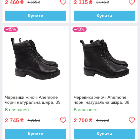
2 460
2 115
₴
₴
4 555 ₴
3 845 ₴
Купити
Купити
–45%
–43%
Черевики жіночі Anemone
Черевики жіночі Anemone
чорні натуральна шкіра, 39
чорні натуральна шкіра, 38
В наявності
В наявності
2 745
2 700
₴
₴
4 955 ₴
4 765 ₴
Купити
Купити