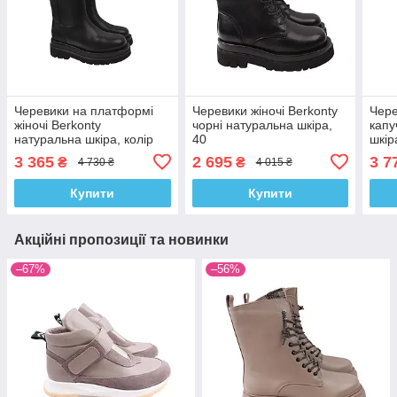
Черевики на платформі
Черевики жіночі Berkonty
Чере
жіночі Berkonty
чорні натуральна шкіра,
капу
натуральна шкіра, колір
40
шкір
чорний, 40
3 365
2 695
3 7
₴
₴
4 730 ₴
4 015 ₴
Купити
Купити
Акційні пропозиції та новинки
–67%
–56%