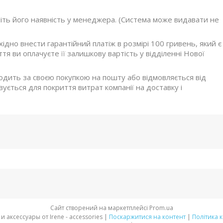
ніть його наявність у менеджера. (Система може видавати не
дно внести гарантійний платіж в розмірі 100 гривень, який є
я ви оплачуєте її залишкову вартість у відділенні Нової
ходить за своєю покупкою на пошту або відмовляється від
ується для покриття витрат компанії на доставку і
Сайт створений на маркетплейсі
Prom.ua
Стильная обувь и аксессуары от Irene - accessories |
Поскаржитися на контент
|
Політика 