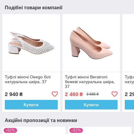
Подібні товари компанії
Туфлі жіночі Oeego білі
Туфлі жіночі Beratroni
Туфл
натуральна шкіра, 37
бежеві натуральна шкіра,
нату
37
2 940
2 460
2 2
₴
₴
3 685 ₴
Купити
Купити
Акційні пропозиції та новинки
–51%
–51%