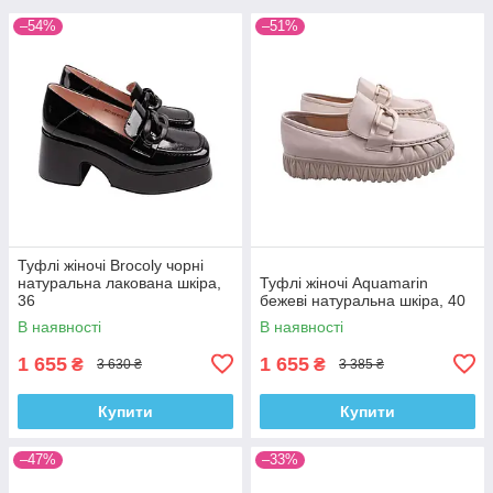
–54%
–51%
Туфлі жіночі Brocoly чорні
натуральна лакована шкіра,
Туфлі жіночі Aquamarin
36
бежеві натуральна шкіра, 40
В наявності
В наявності
1 655
1 655
₴
₴
3 630 ₴
3 385 ₴
Купити
Купити
–47%
–33%