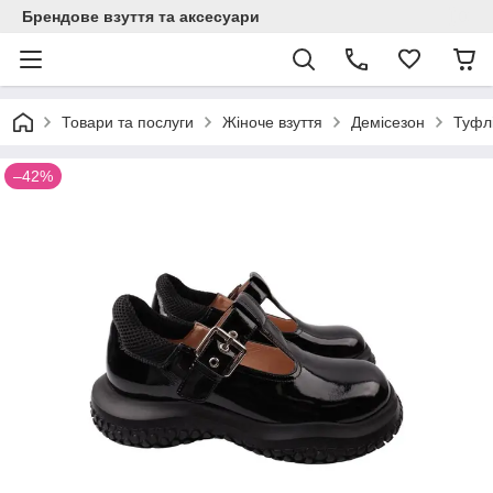
Брендове взуття та аксесуари
Товари та послуги
Жіноче взуття
Демісезон
Туфлі
–42%