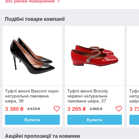
Всі умови повернення
Подібні товари компанії
Туфлі жіночі Basconi чорні
Туфлі жіночі Brocoly
Туфл
натуральна лакована
червоні натуральна
нату
шкіра, 38
лакована шкіра, 37
шкір
3 380
3 265
3 7
₴
₴
4 570 ₴
3 855 ₴
Купити
Купити
Акційні пропозиції та новинки