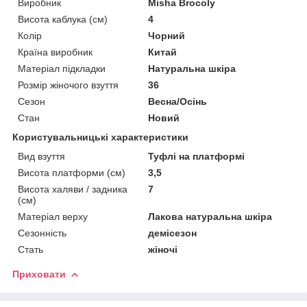
Виробник
Misha Brocoly
Висота каблука (см)
4
Колір
Чорний
Країна виробник
Китай
Матеріал підкладки
Натуральна шкіра
Розмір жіночого взуття
36
Сезон
Весна/Осінь
Стан
Новий
Користувальницькі характеристики
Вид взуття
Туфлі на платформі
Висота платформи (см)
3,5
Висота халяви / задника
7
(см)
Матеріал верху
Лакова натуральна шкіра
Сезонність
демісезон
Стать
жіночі
Приховати