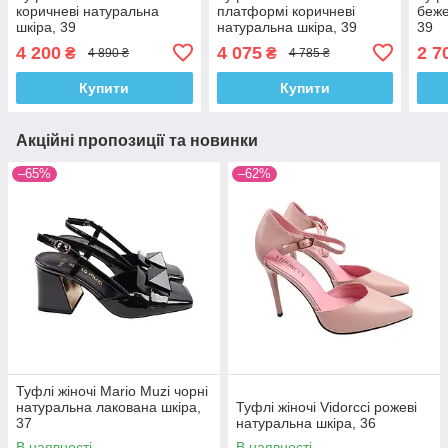
коричневі натуральна
платформі коричневі
беже
шкіра, 39
натуральна шкіра, 39
39
4 200
4 075
2 7
₴
₴
4 890 ₴
4 785 ₴
Купити
Купити
Акційні пропозиції та новинки
–65%
–62%
Туфлі жіночі Mario Muzi чорні
натуральна лакована шкіра,
Туфлі жіночі Vidorcci рожеві
37
натуральна шкіра, 36
В наявності
В наявності