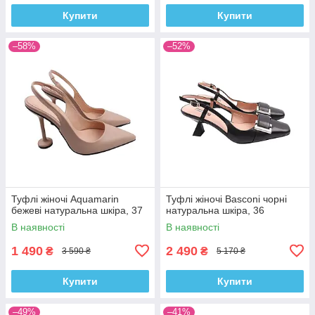
Купити
Купити
–58%
–52%
Туфлі жіночі Aquamarin
Туфлі жіночі Basconi чорні
бежеві натуральна шкіра, 37
натуральна шкіра, 36
В наявності
В наявності
1 490
2 490
₴
₴
3 590 ₴
5 170 ₴
Купити
Купити
–49%
–41%