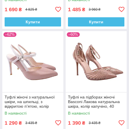
1 690
1 485
₴
₴
4 825 ₴
3 960 ₴
Купити
Купити
–62%
–60%
Туфлі жіночі з натуральної
Туфлі на підборах жіночі
шкіри, на шпильці, з
Basconi Лакова натуральна
відкритою п'ятою, колір
шкіра, колір капучіно, 40
капучино, Anemone, 36
В наявності
В наявності
1 290
1 390
₴
₴
3 435 ₴
3 435 ₴