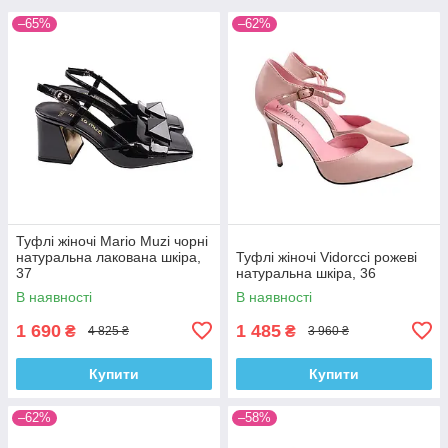
–65%
–62%
Туфлі жіночі Mario Muzi чорні
натуральна лакована шкіра,
Туфлі жіночі Vidorcci рожеві
37
натуральна шкіра, 36
В наявності
В наявності
1 690
1 485
₴
₴
4 825 ₴
3 960 ₴
Купити
Купити
–62%
–58%