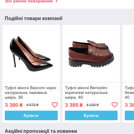
Всі умови повернення
Подібні товари компанії
Туфлі жіночі Basconi чорні
Туфлі жіночі Berisstini
Туфл
натуральна лакована
коричневі натуральна
беже
шкіра, 38
шкіра, 40
40
3 380
3 385
3 3
₴
₴
4 570 ₴
4 100 ₴
Купити
Купити
Акційні пропозиції та новинки