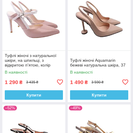
Туфлі жіночі з натуральної
шкіри, на шпильці, з
Туфлі жіночі Aquamarin
відкритою п'ятою, колір
бежеві натуральна шкіра, 37
капучино, Anemone, 36
В наявності
В наявності
1 290
1 490
₴
₴
3 435 ₴
3 590 ₴
Купити
Купити
–52%
–49%