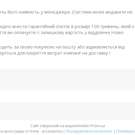
ніть його наявність у менеджера. (Система може видавати не
дно внести гарантійний платіж в розмірі 100 гривень, який є
я ви оплачуєте її залишкову вартість у відділенні Нової
ходить за своєю покупкою на пошту або відмовляється від
ується для покриття витрат компанії на доставку і
Сайт створений на маркетплейсі
Prom.ua
Стильная обувь и аксессуары от Irene - accessories |
Поскаржитися на контент
|
Політика 