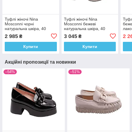
Туфлі жіночі Nina
Туфлі жіночі Nina
Туфл
Mosconni чорні
Mosconni бежеві
беже
натуральна шкіра, 40
натуральна шкіра, 40
лако
2 985
3 045
2 2
₴
₴
Купити
Купити
Акційні пропозиції та новинки
–54%
–51%