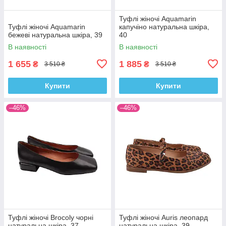
Туфлі жіночі Aquamarin
Туфлі жіночі Aquamarin
капучіно натуральна шкіра,
бежеві натуральна шкіра, 39
40
В наявності
В наявності
1 655
1 885
₴
₴
3 510 ₴
3 510 ₴
Купити
Купити
–46%
–46%
Туфлі жіночі Brocoly чорні
Туфлі жіночі Auris леопард
натуральна шкіра, 37
натуральна шкіра, 39