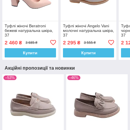
Туфлі жіночі Beratroni
Туфлі жіночі Angelo Vani
Туфл
бежеві натуральна шкіра,
молочні натуральна шкіра,
чорн
37
37
37
2 460
2 295
2 1
₴
₴
3 685 ₴
3 555 ₴
Купити
Купити
Акційні пропозиції та новинки
–53%
–46%