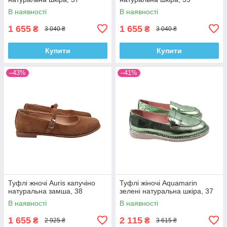
В наявності
В наявності
1 655
1 655
₴
₴
3 040 ₴
3 040 ₴
Купити
Купити
–43%
–41%
Туфлі жночі Auris капучіно
Туфлі жіночі Aquamarin
натуральна замша, 38
зелені натуральна шкіра, 37
В наявності
В наявності
1 655
2 115
₴
₴
2 925 ₴
3 615 ₴