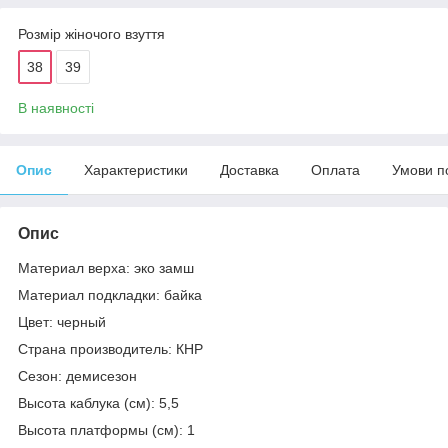
Розмір жіночого взуття
38
39
В наявності
Опис
Характеристики
Доставка
Оплата
Умови п
Опис
Материал верха: эко замш
Материал подкладки: байка
Цвет: черный
Страна производитель: КНР
Сезон: демисезон
Высота каблука (см): 5,5
Высота платформы (см): 1