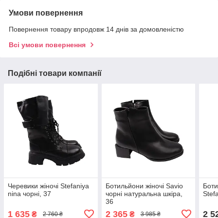
Умови повернення
Повернення товару впродовж 14 днів за домовленістю
Всі умови повернення
Подібні товари компанії
Черевики жіночі Stefaniya
Ботильйони жіночі Savio
Боти
nina чорні, 37
чорні натуральна шкіра,
Stef
36
1 635
2 365
2 5
₴
₴
2 760 ₴
3 985 ₴