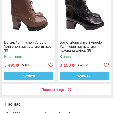
Ботильйони жіночі Angelo
Ботильйони жіночі Angelo
Vani візон натуральна шкіра,
Vani чорні натуральна
39
лакована шкіра, 38
В наявності
В наявності
3 495
3 150
₴
₴
5 180 ₴
4 485 ₴
Купити
Купити
Показати ще
Про нас