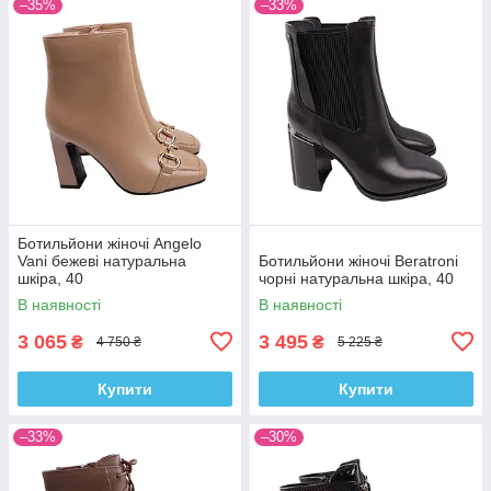
–35%
–33%
Ботильйони жіночі Angelo
Vani бежеві натуральна
Ботильйони жіночі Beratroni
шкіра, 40
чорні натуральна шкіра, 40
В наявності
В наявності
3 065
3 495
₴
₴
4 750 ₴
5 225 ₴
Купити
Купити
–33%
–30%