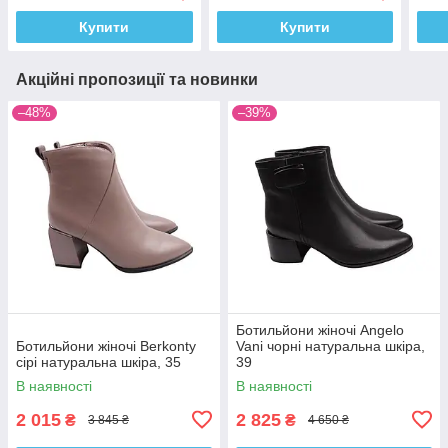
Купити
Купити
Акційні пропозиції та новинки
–48%
–39%
Ботильйони жіночі Angelo
Ботильйони жіночі Berkonty
Vani чорні натуральна шкіра,
сірі натуральна шкіра, 35
39
В наявності
В наявності
2 015
2 825
₴
₴
3 845 ₴
4 650 ₴