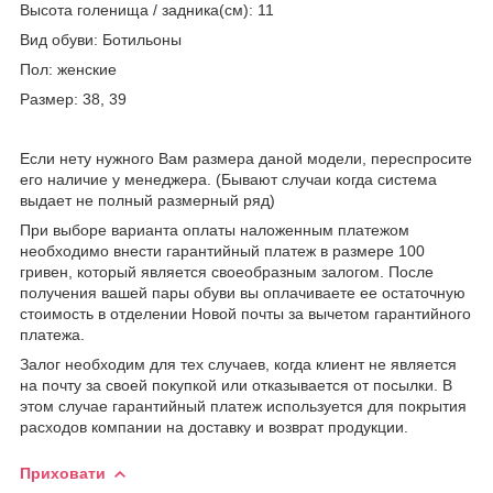
Высота голенища / задника(см): 11
Вид обуви: Ботильоны
Пол: женские
Размер: 38, 39
Если нету нужного Вам размера даной модели, переспросите
его наличие у менеджера. (Бывают случаи когда система
выдает не полный размерный ряд)
При выборе варианта оплаты наложенным платежом
необходимо внести гарантийный платеж в размере 100
гривен, который является своеобразным залогом. После
получения вашей пары обуви вы оплачиваете ее остаточную
стоимость в отделении Новой почты за вычетом гарантийного
платежа.
Залог необходим для тех случаев, когда клиент не является
на почту за своей покупкой или отказывается от посылки. В
этом случае гарантийный платеж используется для покрытия
расходов компании на доставку и возврат продукции.
Приховати