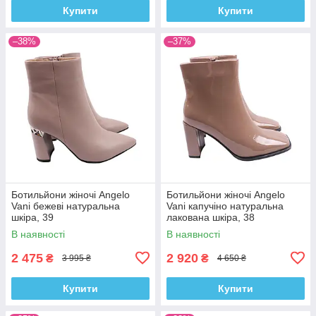
Купити
Купити
–38%
–37%
Ботильйони жіночі Angelo
Ботильйони жіночі Angelo
Vani бежеві натуральна
Vani капучіно натуральна
шкіра, 39
лакована шкіра, 38
В наявності
В наявності
2 475
2 920
₴
₴
3 995 ₴
4 650 ₴
Купити
Купити