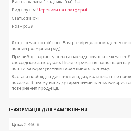
Висота халяви / задника (см): 14
Вид взуття:
Черевики на платформі
Стать: жіночі
Розмір: 39
Якщо немає потрібного Вам розміру даної моделі, уточ
повний розмірний ряд)
При виборі варіанту оплати накладеним платежем необхі
своєрідною запорукою. Після отримання вашої пари взутт
пошти за вирахуванням гарантійного платежу.
Застава необхідна для тих випадків, коли клієнт не при
посилки. В цьому випадку гарантійний платіж використов
повернення продукції.
ІНФОРМАЦІЯ ДЛЯ ЗАМОВЛЕННЯ
Ціна:
2 460 ₴