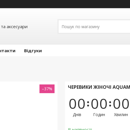
 та аксесуари
нтакти
Відгуки
ЧЕРЕВИКИ ЖІНОЧІ AQUAM
–37%
0
0
0
0
0
0
Днів
Годин
Хвилин
В наявності