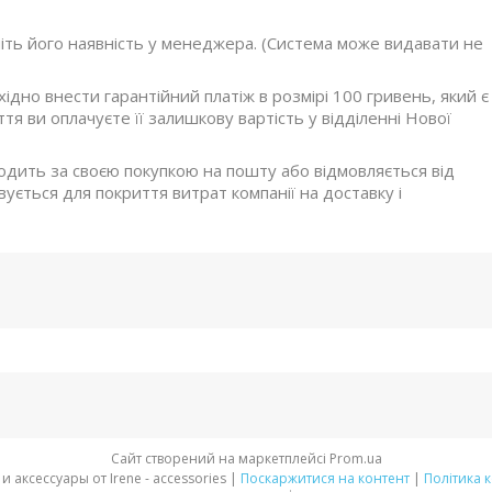
ніть його наявність у менеджера. (Система може видавати не
дно внести гарантійний платіж в розмірі 100 гривень, який є
я ви оплачуєте її залишкову вартість у відділенні Нової
ходить за своєю покупкою на пошту або відмовляється від
ується для покриття витрат компанії на доставку і
Сайт створений на маркетплейсі
Prom.ua
Стильная обувь и аксессуары от Irene - accessories |
Поскаржитися на контент
|
Політика 