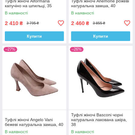
Туфлі жіночі Aiformaria
Туфлі жіночі Anemone рожеві
капучіно на шпильці, 35
натуральна замша, 40
В наявності
В наявності
2 410
2 460
₴
₴
3 795 ₴
3 855 ₴
Купити
Купити
–27%
–26%
Туфлі жіночі Basconi чорні
Туфлі жіночі Angelo Vani
натуральна лакована шкіра,
бежеві натуральна замша, 40
38
В наявності
В наявності