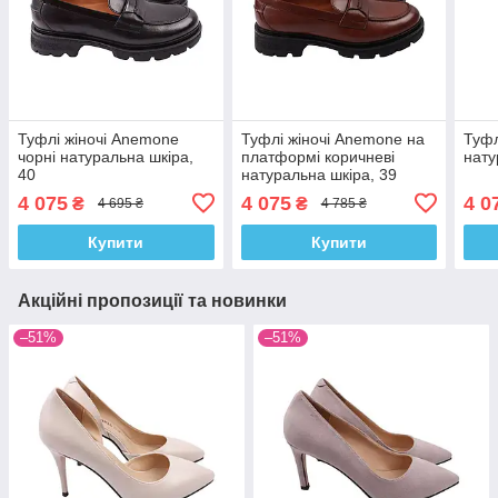
Туфлі жіночі Anemone
Туфлі жіночі Anemone на
Туфл
чорні натуральна шкіра,
платформі коричневі
нату
40
натуральна шкіра, 39
4 075
4 075
4 0
₴
₴
4 695 ₴
4 785 ₴
Купити
Купити
Акційні пропозиції та новинки
–51%
–51%