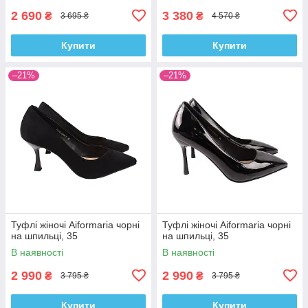
2 690
3 380
₴
₴
3 695 ₴
4 570 ₴
Купити
Купити
–21%
–21%
Туфлі жіночі Aiformaria чорні
Туфлі жіночі Aiformaria чорні
на шпильці, 35
на шпильці, 35
В наявності
В наявності
2 990
2 990
₴
₴
3 795 ₴
3 795 ₴
Купити
Купити