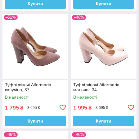
Купити
Купити
–51%
–46%
Туфлі жіночі Aiformaria
Туфлі жіночі Aiformaria
капучіно, 37
молочні, 34
В наявності
В наявності
1 795
1 995
₴
₴
3 695 ₴
3 695 ₴
Купити
Купити
–46%
–46%