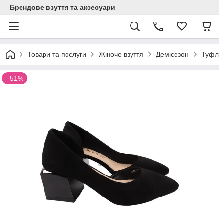
Брендове взуття та аксесуари
Товари та послуги
Жіноче взуття
Демісезон
Туфлі
–51%