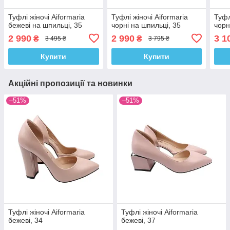
Туфлі жіночі Aiformaria
Туфлі жіночі Aiformaria
Туфл
бежеві на шпильці, 35
чорні на шпильці, 35
чорн
2 990
2 990
3 1
₴
₴
3 495 ₴
3 795 ₴
Купити
Купити
Акційні пропозиції та новинки
–51%
–51%
Туфлі жіночі Aiformaria
Туфлі жіночі Aiformaria
бежеві, 34
бежеві, 37