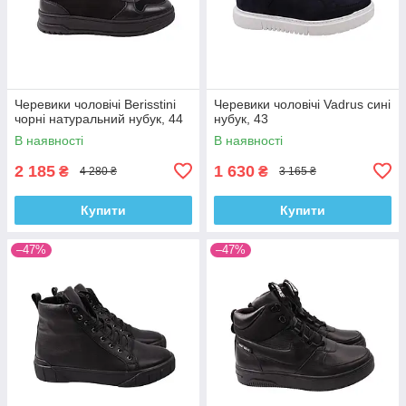
Черевики чоловічі Berisstini
Черевики чоловічі Vadrus сині
чорні натуральний нубук, 44
нубук, 43
В наявності
В наявності
2 185
1 630
₴
₴
4 280 ₴
3 165 ₴
Купити
Купити
–47%
–47%