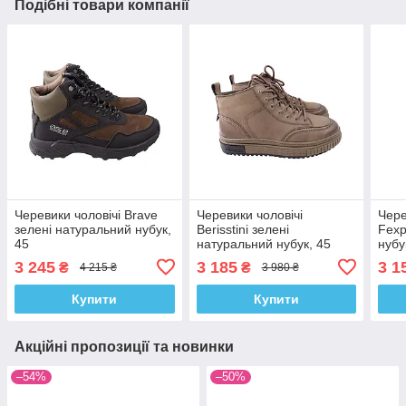
Подібні товари компанії
Черевики чоловічі Brave
Черевики чоловічі
Чере
зелені натуральний нубук,
Berisstini зелені
Fexp
45
натуральний нубук, 45
нубу
3 245
3 185
3 1
₴
₴
4 215 ₴
3 980 ₴
Купити
Купити
Акційні пропозиції та новинки
–54%
–50%