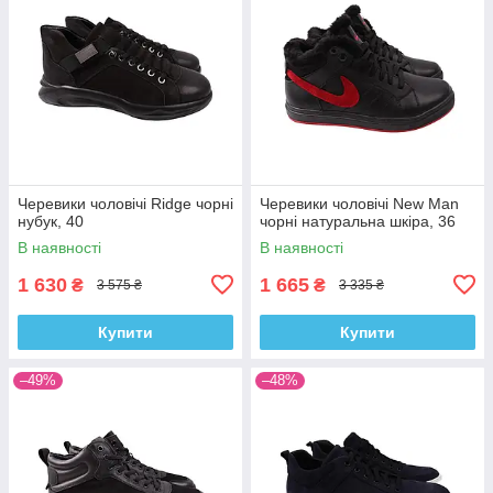
Черевики чоловічі Ridge чорні
Черевики чоловічі New Man
нубук, 40
чорні натуральна шкіра, 36
В наявності
В наявності
1 630
1 665
₴
₴
3 575 ₴
3 335 ₴
Купити
Купити
–49%
–48%