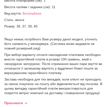
Висота платформи (см): 1
Висота халяви / задника (см): 11
Вид взуття:
Ботильйони
Стать: жіночі
Розмір: 36, 37, 39, 40
Якщо немає потрібного Вам розміру даної моделі, уточніть
його наявність у менеджера. (Система може видавати не
повний розмірний ряд)
При виборі варіанту оплати накладеним платежем необхідно
внести гарантійний платіж в розмірі 100 гривень, який є
своєрідною запорукою. Після отримання вашої пари взуття ви
оплачуєте її залишкову вартість у відділенні Нової пошти за
вирахуванням гарантійного платежу.
Застава необхідна для тих випадків, коли клієнт не приходить
за своєю покупкою на пошту або відмовляється від посилки. В
цьому випадку гарантійний платіж використовується для
покриття витрат компанії на доставку і повернення продукції.
Приховати