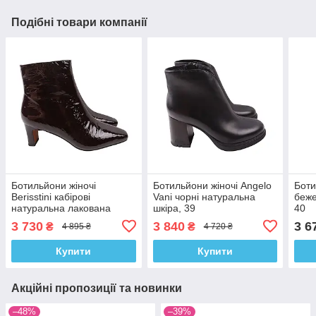
Подібні товари компанії
Ботильйони жіночі
Ботильйони жіночі Angelo
Боти
Berisstini кабірові
Vani чорні натуральна
беже
натуральна лакована
шкіра, 39
40
шкіра, 40
3 730
3 840
3 6
₴
₴
4 895 ₴
4 720 ₴
Купити
Купити
Акційні пропозиції та новинки
–48%
–39%