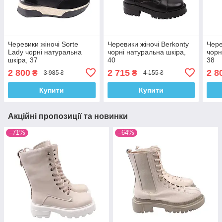
Черевики жіночі Sorte
Черевики жіночі Berkonty
Чере
Lady чорні натуральна
чорні натуральна шкіра,
чорн
шкіра, 37
40
38
2 800
2 715
2 8
₴
₴
3 985 ₴
4 155 ₴
Купити
Купити
Акційні пропозиції та новинки
–71%
–64%