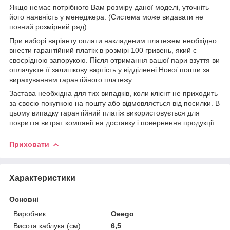
Якщо немає потрібного Вам розміру даної моделі, уточніть
його наявність у менеджера. (Система може видавати не
повний розмірний ряд)
При виборі варіанту оплати накладеним платежем необхідно
внести гарантійний платіж в розмірі 100 гривень, який є
своєрідною запорукою. Після отримання вашої пари взуття ви
оплачуєте її залишкову вартість у відділенні Нової пошти за
вирахуванням гарантійного платежу.
Застава необхідна для тих випадків, коли клієнт не приходить
за своєю покупкою на пошту або відмовляється від посилки. В
цьому випадку гарантійний платіж використовується для
покриття витрат компанії на доставку і повернення продукції.
Приховати
Характеристики
Основні
Виробник
Oeego
Висота каблука (см)
6,5