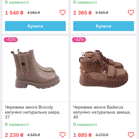
В наявності
В наявності
1 540
2 365
₴
₴
4 065 ₴
5 555 ₴
Купити
Купити
–51%
–42%
Черевики жіночі Brocoly
Черевики жіночі Baderus
капучіно натуральна шкіра,
капучіно натуральна замша,
37
40
В наявності
В наявності
2 230
1 885
₴
₴
4 535 ₴
3 270 ₴