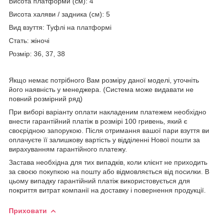
Висота платформи (см): 4
Висота халяви / задника (см): 5
Вид взуття: Туфлі на платформі
Стать: жіночі
Розмір: 36, 37, 38
Якщо немає потрібного Вам розміру даної моделі, уточніть
його наявність у менеджера. (Система може видавати не
повний розмірний ряд)
При виборі варіанту оплати накладеним платежем необхідно
внести гарантійний платіж в розмірі 100 гривень, який є
своєрідною запорукою. Після отримання вашої пари взуття ви
оплачуєте її залишкову вартість у відділенні Нової пошти за
вирахуванням гарантійного платежу.
Застава необхідна для тих випадків, коли клієнт не приходить
за своєю покупкою на пошту або відмовляється від посилки. В
цьому випадку гарантійний платіж використовується для
покриття витрат компанії на доставку і повернення продукції.
Приховати