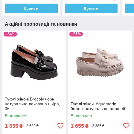
Купити
Купити
Акційні пропозиції та новинки
–54%
–51%
Туфлі жіночі Brocoly чорні
натуральна лакована шкіра,
Туфлі жіночі Aquamarin
36
бежеві натуральна шкіра, 40
В наявності
В наявності
1 655
1 655
₴
₴
3 630 ₴
3 385 ₴