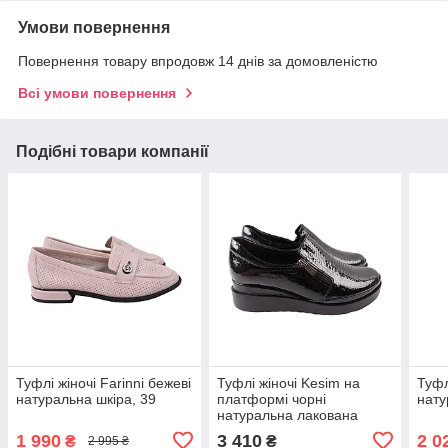
Умови повернення
Повернення товару впродовж 14 днів за домовленістю
Всі умови повернення
Подібні товари компанії
Туфлі жіночі Farinni бежеві
Туфлі жіночі Kesim на
Туфл
натуральна шкіра, 39
платформі чорні
нату
натуральна лакована
шкіра, 38
1 990
3 410
2 0
₴
₴
2 995 ₴