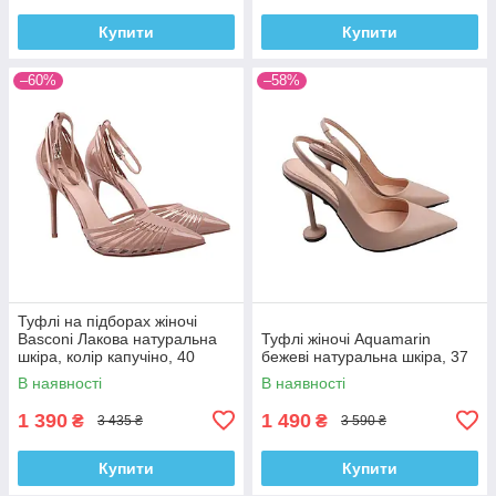
Купити
Купити
–60%
–58%
Туфлі на підборах жіночі
Basconi Лакова натуральна
Туфлі жіночі Aquamarin
шкіра, колір капучіно, 40
бежеві натуральна шкіра, 37
В наявності
В наявності
1 390
1 490
₴
₴
3 435 ₴
3 590 ₴
Купити
Купити