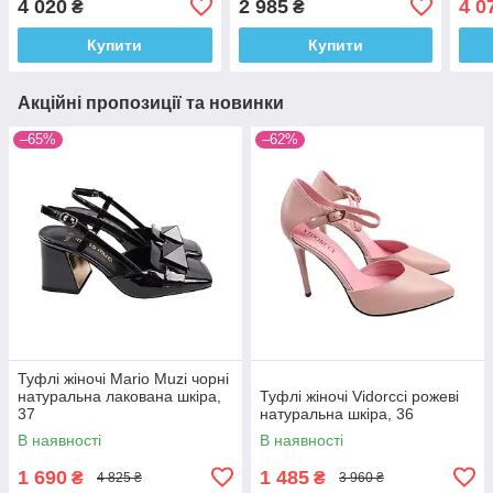
4 020
2 985
4 0
₴
₴
Купити
Купити
Акційні пропозиції та новинки
–65%
–62%
Туфлі жіночі Mario Muzi чорні
натуральна лакована шкіра,
Туфлі жіночі Vidorcci рожеві
37
натуральна шкіра, 36
В наявності
В наявності
1 690
1 485
₴
₴
4 825 ₴
3 960 ₴