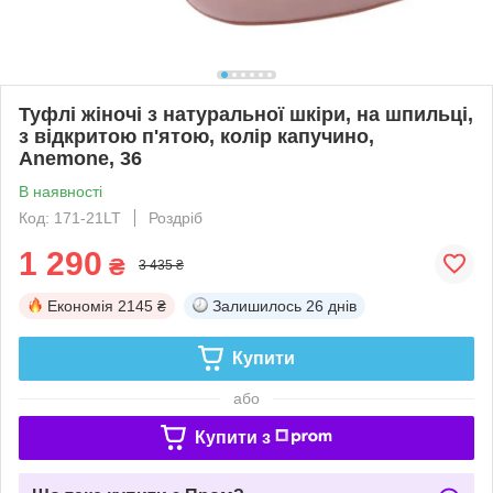
Туфлі жіночі з натуральної шкіри, на шпильці,
з відкритою п'ятою, колір капучино,
Anemone, 36
В наявності
Код: 171-21LT
Роздріб
1 290
₴
3 435 ₴
Економія
2145 ₴
Залишилось
26 днів
Купити
або
Купити з