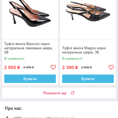
Туфлі жіночі Basconi чорні
натуральна лакована шкіра,
Туфлі жіночі Magza чорні
38
натуральна шкіра, 38
В наявності
В наявності
2 950
2 390
₴
₴
4 995 ₴
3 905 ₴
Купити
Купити
Показати ще
Про нас