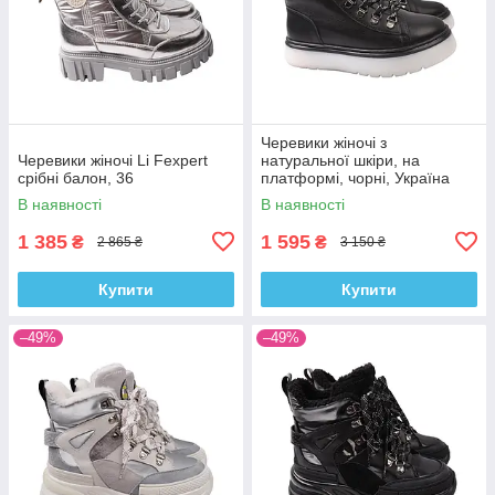
Черевики жіночі з
Черевики жіночі Li Fexpert
натуральної шкіри, на
срібні балон, 36
платформі, чорні, Україна
Kento, 35
В наявності
В наявності
1 385
1 595
₴
₴
2 865 ₴
3 150 ₴
Купити
Купити
–49%
–49%