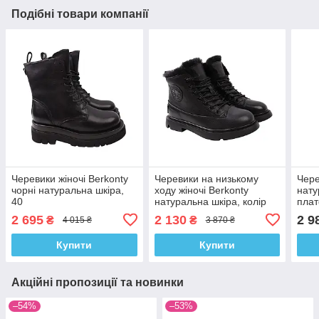
Подібні товари компанії
Черевики жіночі Berkonty
Черевики на низькому
Чере
чорні натуральна шкіра,
ходу жіночі Berkonty
нату
40
натуральна шкіра, колір
плат
чорний, 38
борд
2 695
2 130
2 9
₴
₴
4 015 ₴
3 870 ₴
Купити
Купити
Акційні пропозиції та новинки
–54%
–53%