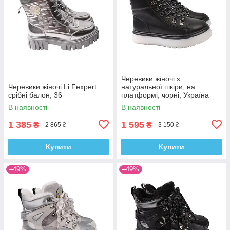
Черевики жіночі з
Черевики жіночі Li Fexpert
натуральної шкіри, на
срібні балон, 36
платформі, чорні, Україна
Kento, 35
В наявності
В наявності
1 385
1 595
₴
₴
2 865 ₴
3 150 ₴
Купити
Купити
–49%
–49%