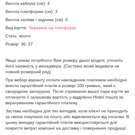
Висота каблука (см): 4
Висота платформи (см): 3
Висота халяви / задника (см): 6
Вид взуття:
Черевики на платформі
Стать: жіночі
Розмір: 36, 37
Якщо немає потрібного Вам розміру даної моделі, уточніть
його наявність у менеджера. (Система може видавати не
повний розмірний ряд)
При виборі варіанту оплати накладеним платежем необхідно
внести гарантійний платіж в розмірі 100 гривень, який є
своєрідною запорукою. Після отримання вашої пари взуття ви
оплачуєте її залишкову вартість у відділенні Нової пошти за
вирахуванням гарантійного платежу.
Застава необхідна для тих випадків, коли клієнт не приходить
за своєю покупкою на пошту або відмовляється від посилки. В
цьому випадку гарантійний платіж використовується для
покриття витрат компанії на доставку і повернення продукції.