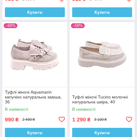
Купити
Купити
–60%
–58%
Туфлі жіночі Aquamarin
капучіно натуральна замша,
Туфлі жіночі Tucino молочні
36
натуральна шкіра, 40
В наявності
В наявності
990
1 290
₴
₴
2 490 ₴
3 100 ₴
Купити
Купити