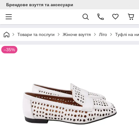
Брендове взуття та аксесуари
Товари та послуги
Жіноче взуття
Літо
Туфлі на н
–35%