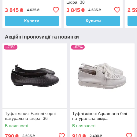
шкіра, 38
3 845
3 845
2 5
₴
₴
4 635 ₴
4 585 ₴
Купити
Купити
Акційні пропозиції та новинки
–70%
–62%
Туфлі жіночі Farinni чорні
Туфлі жіночі Aquamarin білі
натуральна шкіра, 36
натуральна шкіра
В наявності
В наявності
790
910
₴
₴
2 595 ₴
2 400 ₴