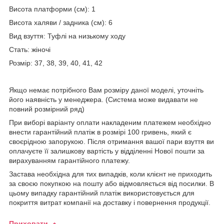
Висота платформи (см): 1
Висота халяви / задника (см): 6
Вид взуття: Туфлі на низькому ходу
Стать: жіночі
Розмір: 37, 38, 39, 40, 41, 42
Якщо немає потрібного Вам розміру даної моделі, уточніть
його наявність у менеджера. (Система може видавати не
повний розмірний ряд)
При виборі варіанту оплати накладеним платежем необхідно
внести гарантійний платіж в розмірі 100 гривень, який є
своєрідною запорукою. Після отримання вашої пари взуття ви
оплачуєте її залишкову вартість у відділенні Нової пошти за
вирахуванням гарантійного платежу.
Застава необхідна для тих випадків, коли клієнт не приходить
за своєю покупкою на пошту або відмовляється від посилки. В
цьому випадку гарантійний платіж використовується для
покриття витрат компанії на доставку і повернення продукції.
Приховати